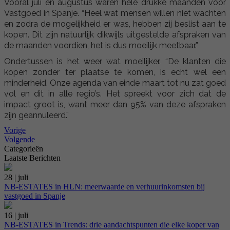
Vooral juli en augustus waren hele drukke maanden voor
Vastgoed in Spanje. “Heel wat mensen willen niet wachten
en zodra de mogelijkheid er was, hebben zij beslist aan te
kopen. Dit zijn natuurlijk dikwijls uitgestelde afspraken van
de maanden voordien, het is dus moeilijk meetbaar.”
Ondertussen is het weer wat moeilijker. “De klanten die
kopen zonder ter plaatse te komen, is echt wel een
minderheid. Onze agenda van einde maart tot nu zat goed
vol en dit in alle regio’s. Het spreekt voor zich dat de
impact groot is, want meer dan 95% van deze afspraken
zijn geannuleerd.”
Vorige
Volgende
Categorieën
Laatste Berichten
28 | juli
NB-ESTATES in HLN: meerwaarde en verhuurinkomsten bij
vastgoed in Spanje
16 | juli
NB-ESTATES in Trends: drie aandachtspunten die elke koper van